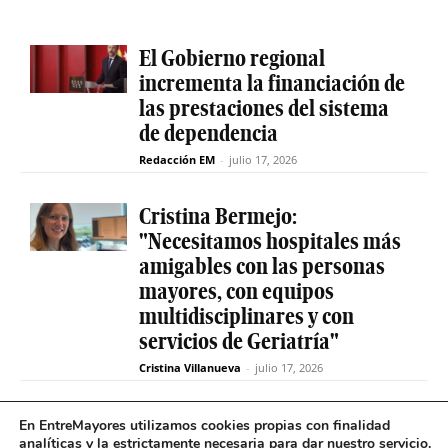
El Gobierno regional
incrementa la financiación de
las prestaciones del sistema
de dependencia
Redacción EM
-
julio 17, 2026
Cristina Bermejo:
"Necesitamos hospitales más
amigables con las personas
mayores, con equipos
multidisciplinares y con
servicios de Geriatría"
Cristina Villanueva
-
julio 17, 2026
Convive abre el plazo de
En EntreMayores utilizamos cookies propias con finalidad
analíticas y la estrictamente necesaria para dar nuestro servicio.