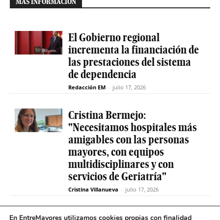
MÁS INFORMACIÓN
El Gobierno regional
incrementa la financiación de
las prestaciones del sistema
de dependencia
Redacción EM
-
julio 17, 2026
Cristina Bermejo:
"Necesitamos hospitales más
amigables con las personas
mayores, con equipos
multidisciplinares y con
servicios de Geriatría"
Cristina Villanueva
-
julio 17, 2026
Convive abre el plazo de
En EntreMayores utilizamos cookies propias con finalidad