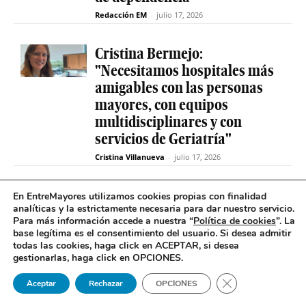
Redacción EM
-
julio 17, 2026
Cristina Bermejo:
"Necesitamos hospitales más
amigables con las personas
mayores, con equipos
multidisciplinares y con
servicios de Geriatría"
Cristina Villanueva
-
julio 17, 2026
Convive abre el plazo de
En EntreMayores utilizamos cookies propias con finalidad
analíticas y la estrictamente necesaria para dar nuestro servicio.
inscripción para estudiantes
Para más información accede a nuestra “
Política de cookies
”. La
y celebra 30 años uniendo a
base legítima es el consentimiento del usuario
.
Si desea admitir
jóvenes y mayores en Madrid
todas las cookies, haga click en ACEPTAR, si desea
gestionarlas, haga click en OPCIONES.
Redacción EM
-
julio 17, 2026
Cerrar el banner 
Aceptar
Rechazar
OPCIONES