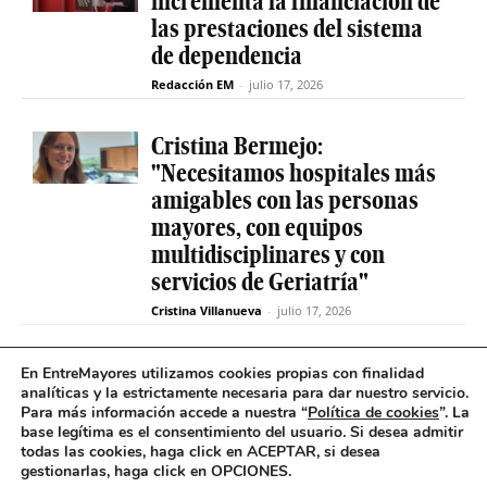
incrementa la financiación de
las prestaciones del sistema
de dependencia
Redacción EM
-
julio 17, 2026
Cristina Bermejo:
"Necesitamos hospitales más
amigables con las personas
mayores, con equipos
multidisciplinares y con
servicios de Geriatría"
Cristina Villanueva
-
julio 17, 2026
Convive abre el plazo de
En EntreMayores utilizamos cookies propias con finalidad
analíticas y la estrictamente necesaria para dar nuestro servicio.
inscripción para estudiantes
Para más información accede a nuestra “
Política de cookies
”. La
y celebra 30 años uniendo a
base legítima es el consentimiento del usuario
.
Si desea admitir
jóvenes y mayores en Madrid
todas las cookies, haga click en ACEPTAR, si desea
gestionarlas, haga click en OPCIONES.
Redacción EM
-
julio 17, 2026