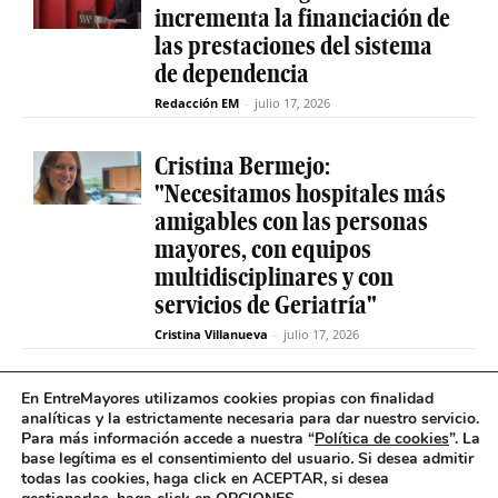
incrementa la financiación de
las prestaciones del sistema
de dependencia
Redacción EM
-
julio 17, 2026
Cristina Bermejo:
"Necesitamos hospitales más
amigables con las personas
mayores, con equipos
multidisciplinares y con
servicios de Geriatría"
Cristina Villanueva
-
julio 17, 2026
Convive abre el plazo de
En EntreMayores utilizamos cookies propias con finalidad
analíticas y la estrictamente necesaria para dar nuestro servicio.
inscripción para estudiantes
Para más información accede a nuestra “
Política de cookies
”. La
y celebra 30 años uniendo a
base legítima es el consentimiento del usuario
.
Si desea admitir
jóvenes y mayores en Madrid
todas las cookies, haga click en ACEPTAR, si desea