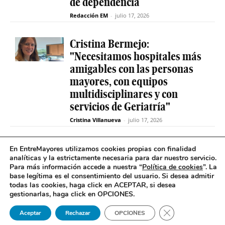
de dependencia
Redacción EM
-
julio 17, 2026
Cristina Bermejo:
"Necesitamos hospitales más
amigables con las personas
mayores, con equipos
multidisciplinares y con
servicios de Geriatría"
Cristina Villanueva
-
julio 17, 2026
Convive abre el plazo de
En EntreMayores utilizamos cookies propias con finalidad
analíticas y la estrictamente necesaria para dar nuestro servicio.
inscripción para estudiantes
Para más información accede a nuestra “
Política de cookies
”. La
y celebra 30 años uniendo a
base legítima es el consentimiento del usuario
.
Si desea admitir
jóvenes y mayores en Madrid
todas las cookies, haga click en ACEPTAR, si desea
gestionarlas, haga click en OPCIONES.
Redacción EM
-
julio 17, 2026
Cerrar el banner 
Aceptar
Rechazar
OPCIONES