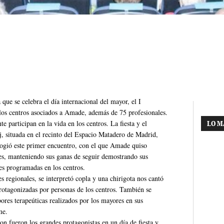
que se celebra el día internacional del mayor, el I
 los centros asociados a Amade, además de 75 profesionales.
 participan en la vida en los centros. La fiesta y el
LO M
j, situada en el recinto del Espacio Matadero de Madrid,
acogió este primer encuentro, con el que Amade quiso
res, manteniendo sus ganas de seguir demostrando sus
des programadas en los centros.
es regionales, se interpretó copla y una chirigota nos cantó
protagonizadas por personas de los centros. También se
ores terapeúticas realizados por los mayores en sus
me.
on fueron los grandes protagonistas en un día de fiesta y