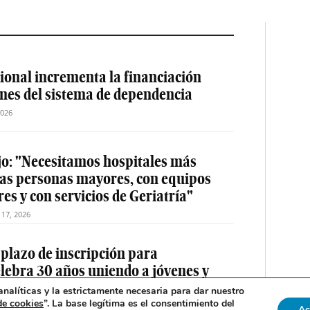
ional incrementa la financiación
ones del sistema de dependencia
2026
jo: "Necesitamos hospitales más
las personas mayores, con equipos
es y con servicios de Geriatría"
o 17, 2026
 plazo de inscripción para
elebra 30 años uniendo a jóvenes y
drid
nalíticas y la estrictamente necesaria para dar nuestro
de cookies
”. La base legítima es el consentimiento del
2026
Ac