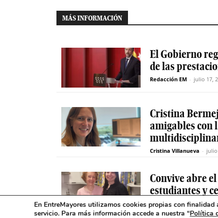
MÁS INFORMACIÓN
El Gobierno reg
de las prestaci
Redacción EM
-
julio 17, 
Cristina Berme
amigables con 
multidisciplinar
Cristina Villanueva
-
juli
Convive abre el
estudiantes y c
mayores en Ma
En EntreMayores utilizamos cookies propias con finalidad a
servicio. Para más información accede a nuestra “
Política 
Redacción EM
-
julio 17, 