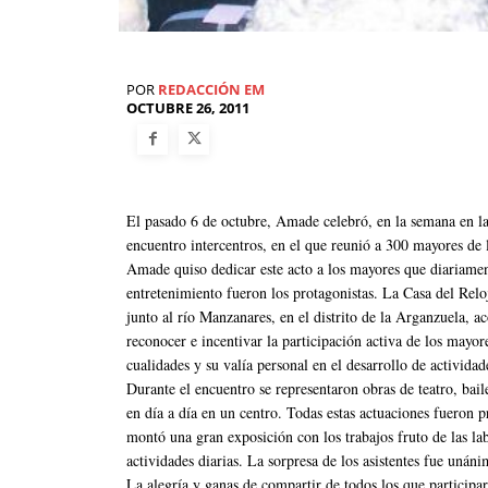
POR
REDACCIÓN EM
OCTUBRE 26, 2011
El pasado 6 de octubre, Amade celebró, en la semana en la 
encuentro intercentros, en el que reunió a 300 mayores de
Amade quiso dedicar este acto a los mayores que diariamente
entretenimiento fueron los protagonistas. La Casa del Relo
junto al río Manzanares, en el distrito de la Arganzuela, 
reconocer e incentivar la participación activa de los mayo
cualidades y su valía personal en el desarrollo de activida
Durante el encuentro se representaron obras de teatro, bail
en día a día en un centro. Todas estas actuaciones fueron 
montó una gran exposición con los trabajos fruto de las lab
actividades diarias. La sorpresa de los asistentes fue unáni
La alegría y ganas de compartir de todos los que participar