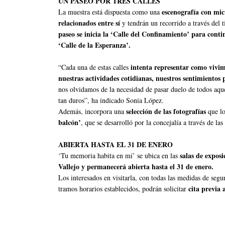
UN PASEO POR TRES CALLES
escenografía con mic
La muestra está dispuesta como una
relacionados entre sí
y tendrán un recorrido a través del 
paseo se inicia la ‘Calle del Confinamiento’ para conti
‘Calle de la Esperanza’.
intenta representar como vivim
“Cada una de estas calles
nuestras actividades cotidianas, nuestros sentimientos 
nos olvidamos de la necesidad de pasar duelo de todos aqu
tan duros”, ha indicado Sonia López.
selección de las fotografías
Además, incorpora una
que lo
balcón’
, que se desarrolló por la concejalía a través de la
ABIERTA HASTA EL 31 DE ENERO
salas de expos
‘Tu memoria habita en mí’ se ubica en las
Vallejo y permanecerá abierta hasta el 31 de enero.
Los interesados en visitarla, con todas las medidas de se
cita previa 
tramos horarios establecidos, podrán solicitar