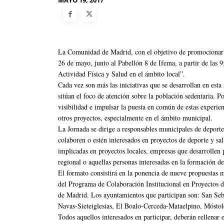
MAYO 19, 2017
La Comunidad de Madrid, con el objetivo de promocionar la 
26 de mayo, junto al Pabellón 8 de Ifema, a partir de las 9
Actividad Física y Salud en el ámbito local”.
Cada vez son más las iniciativas que se desarrollan en esta
sitúan el foco de atención sobre la población sedentaria. P
visibilidad e impulsar la puesta en común de estas experie
otros proyectos, especialmente en el ámbito municipal.
La Jornada se dirige a responsables municipales de deportes
colaboren o estén interesados en proyectos de deporte y sa
implicadas en proyectos locales, empresas que desarrollen p
regional o aquellas personas interesadas en la formación de
El formato consistirá en la ponencia de nueve propuestas m
del Programa de Colaboración Institucional en Proyectos
de Madrid. Los ayuntamientos que participan son: San Seb
Navas-Sieteiglesias, El Boalo-Cerceda-Mataelpino, Móstol
Todos aquellos interesados en participar, deberán rellenar 