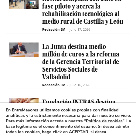
fase piloto y acerca la
rehabilitación tecnológica al
medio rural de Castilla y León
Redacción EM
-
julio 17, 2026
La Junta destina medio
millón de euros a la reforma
de la Gerencia Territorial de
Servicios Sociales de
Valladolid
Redacción EM
-
julio 16, 2026
Fundación INTRAS destina
6.000 euros a proyectos
En EntreMayores utilizamos cookies propias con finalidad
analíticas y la estrictamente necesaria para dar nuestro servicio.
sociales que impulsen la
Para más información accede a nuestra “
Política de cookies
”. La
salud mental en Castilla y
base legítima es el consentimiento del usuario
.
Si desea admitir
León
todas las cookies, haga click en ACEPTAR, si desea