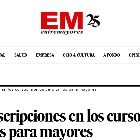
NAL
SALUD
EMPRESA
OCIO & CULTURA
A FONDO
OPIN
s en los cursos interuniversitarios para mayores
nscripciones en los curs
os para mayores