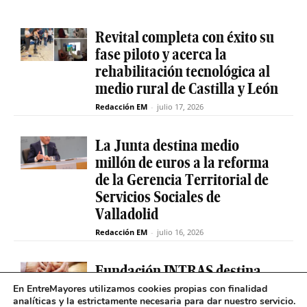
Revital completa con éxito su
fase piloto y acerca la
rehabilitación tecnológica al
medio rural de Castilla y León
Redacción EM
-
julio 17, 2026
La Junta destina medio
millón de euros a la reforma
de la Gerencia Territorial de
Servicios Sociales de
Valladolid
Redacción EM
-
julio 16, 2026
Fundación INTRAS destina
6.000 euros a proyectos
En EntreMayores utilizamos cookies propias con finalidad
analíticas y la estrictamente necesaria para dar nuestro servicio.
sociales que impulsen la