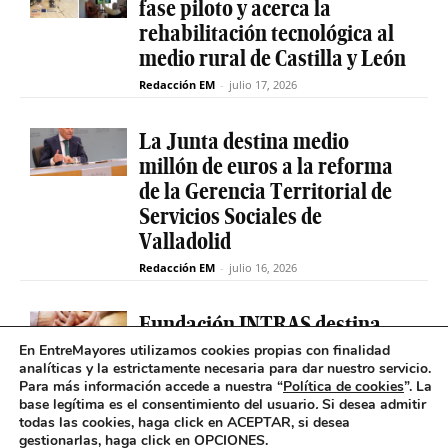
fase piloto y acerca la
rehabilitación tecnológica al
medio rural de Castilla y León
Redacción EM
-
julio 17, 2026
La Junta destina medio
millón de euros a la reforma
de la Gerencia Territorial de
Servicios Sociales de
Valladolid
Redacción EM
-
julio 16, 2026
Fundación INTRAS destina
6.000 euros a proyectos
En EntreMayores utilizamos cookies propias con finalidad
analíticas y la estrictamente necesaria para dar nuestro servicio.
sociales que impulsen la
Para más información accede a nuestra “
Política de cookies
”. La
salud mental en Castilla y
base legítima es el consentimiento del usuario
.
Si desea admitir
León
todas las cookies, haga click en ACEPTAR, si desea
gestionarlas, haga click en OPCIONES.