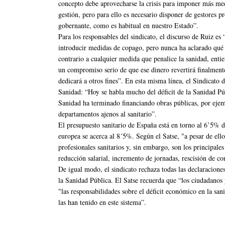
concepto debe aprovecharse la crisis para imponer más me
gestión, pero para ello es necesario disponer de gestores pr
gobernante, como es habitual en nuestro Estado”.
Para los responsables del sindicato, el discurso de Ruiz 
introducir medidas de copago, pero nunca ha aclarado qué 
contrario a cualquier medida que penalice la sanidad, entie
un compromiso serio de que ese dinero revertirá finalmente
dedicará a otros fines”. En esta misma línea, el Sindicato 
Sanidad: “Hoy se habla mucho del déficit de la Sanidad Púb
Sanidad ha terminado financiando obras públicas, por ejem
departamentos ajenos al sanitario”.
El presupuesto sanitario de España está en torno al 6’5% 
europea se acerca al 8´5%. Según el Satse, "a pesar de ello,
profesionales sanitarios y, sin embargo, son los principale
reducción salarial, incremento de jornadas, rescisión de con
De igual modo, el sindicato rechaza todas las declaracion
la Sanidad Pública. El Satse recuerda que “los ciudadanos 
"las responsabilidades sobre el déficit económico en la san
las han tenido en este sistema”.