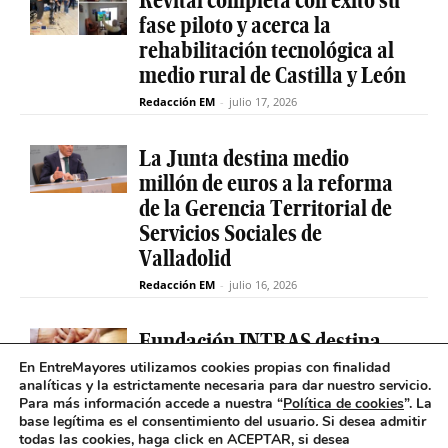
fase piloto y acerca la
rehabilitación tecnológica al
medio rural de Castilla y León
Redacción EM
-
julio 17, 2026
La Junta destina medio
millón de euros a la reforma
de la Gerencia Territorial de
Servicios Sociales de
Valladolid
Redacción EM
-
julio 16, 2026
Fundación INTRAS destina
6.000 euros a proyectos
En EntreMayores utilizamos cookies propias con finalidad
analíticas y la estrictamente necesaria para dar nuestro servicio.
sociales que impulsen la
Para más información accede a nuestra “
Política de cookies
”. La
salud mental en Castilla y
base legítima es el consentimiento del usuario
.
Si desea admitir
León
todas las cookies, haga click en ACEPTAR, si desea