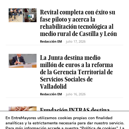
Revital completa con éxito su
fase piloto y acerca la
rehabilitación tecnológica al
medio rural de Castilla y León
Redacción EM
-
julio 17, 2026
La Junta destina medio
millón de euros a la reforma
de la Gerencia Territorial de
Servicios Sociales de
Valladolid
Redacción EM
-
julio 16, 2026
Fundación INTRAS destina
6.000 euros a proyectos
En EntreMayores utilizamos cookies propias con finalidad
analíticas y la estrictamente necesaria para dar nuestro servicio.
sociales que impulsen la
Para más información accede a nuestra “
Política de cookies
”. La