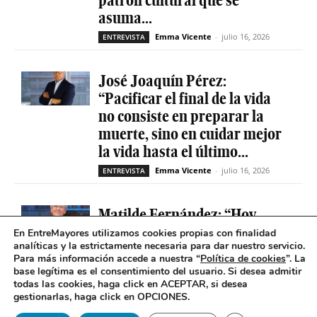
asuma...
Emma Vicente
-
julio 16, 2026
ENTREVISTA
José Joaquín Pérez:
“Pacificar el final de la vida
no consiste en preparar la
muerte, sino en cuidar mejor
la vida hasta el último...
Emma Vicente
-
julio 16, 2026
ENTREVISTA
Matilde Fernández: “Hoy
conocemos mucho mejor la
En EntreMayores utilizamos cookies propias con finalidad
analíticas y la estrictamente necesaria para dar nuestro servicio.
soledad que molesta y duele y
Para más información accede a nuestra “
Política de cookies
”. La
nuestro observatorio ha sido
base legítima es el consentimiento del usuario
.
Si desea admitir
decisivo”
todas las cookies, haga click en ACEPTAR, si desea
gestionarlas, haga click en OPCIONES.
Marta S. Massó
-
junio 8, 2026