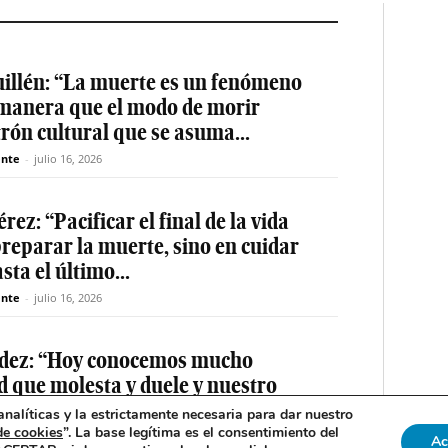
uillén: “La muerte es un fenómeno
l manera que el modo de morir
rón cultural que se asuma...
nte
-
julio 16, 2026
ez: “Pacificar el final de la vida
preparar la muerte, sino en cuidar
sta el último...
nte
-
julio 16, 2026
ndez: “Hoy conocemos mucho
d que molesta y duele y nuestro
 sido decisivo”
nalíticas y la estrictamente necesaria para dar nuestro
de cookies
”. La base legítima es el consentimiento del
 2026
Ac