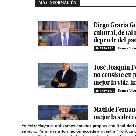
MÁS INFORMACIÓN
Diego Gracia G
cultural, de ta
depende del pat
Emma Vice
ENTREVISTA
José Joaquín Pér
no consiste en 
mejor la vida ha
Emma Vice
ENTREVISTA
Matilde Ferná
mejor la soleda
observatorio ha
En EntreMayores utilizamos cookies propias con finalidad a
servicio. Para más información accede a nuestra “
Política 
Marta S. Massó
-
junio 8,