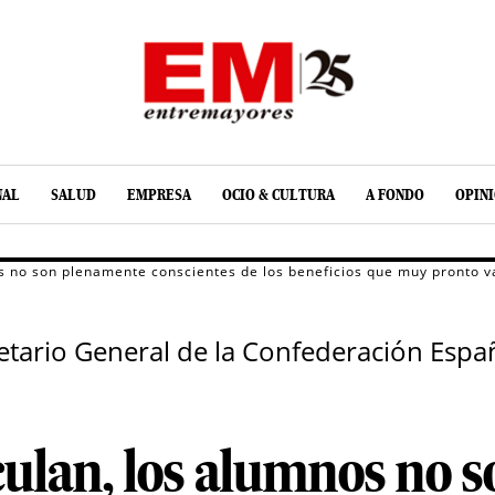
NAL
SALUD
EMPRESA
OCIO & CULTURA
A FONDO
OPIN
s no son plenamente conscientes de los beneficios que muy pronto va
retario General de la Confederación Espa
culan, los alumnos no 