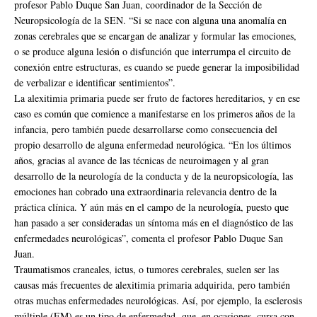
profesor Pablo Duque San Juan, coordinador de la Sección de
Neuropsicología de la SEN. “Si se nace con alguna una anomalía en
zonas cerebrales que se encargan de analizar y formular las emociones,
o se produce alguna lesión o disfunción que interrumpa el circuito de
conexión entre estructuras, es cuando se puede generar la imposibilidad
de verbalizar e identificar sentimientos”.
La alexitimia primaria puede ser fruto de factores hereditarios, y en ese
caso es común que comience a manifestarse en los primeros años de la
infancia, pero también puede desarrollarse como consecuencia del
propio desarrollo de alguna enfermedad neurológica. “En los últimos
años, gracias al avance de las técnicas de neuroimagen y al gran
desarrollo de la neurología de la conducta y de la neuropsicología, las
emociones han cobrado una extraordinaria relevancia dentro de la
práctica clínica. Y aún más en el campo de la neurología, puesto que
han pasado a ser consideradas un síntoma más en el diagnóstico de las
enfermedades neurológicas”, comenta el profesor Pablo Duque San
Juan.
Traumatismos craneales, ictus, o tumores cerebrales, suelen ser las
causas más frecuentes de alexitimia primaria adquirida, pero también
otras muchas enfermedades neurológicas. Así, por ejemplo, la esclerosis
múltiple (EM) es un tipo de enfermedad que, en ocasiones, cursa con