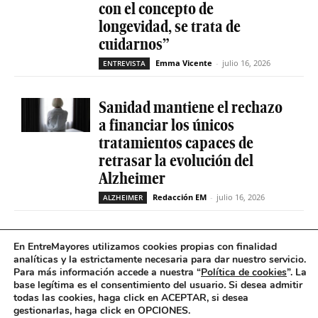
con el concepto de
longevidad, se trata de
cuidarnos”
Emma Vicente
-
julio 16, 2026
ENTREVISTA
Sanidad mantiene el rechazo
a financiar los únicos
tratamientos capaces de
retrasar la evolución del
Alzheimer
Redacción EM
-
julio 16, 2026
ALZHEIMER
La geriatría reclama más
En EntreMayores utilizamos cookies propias con finalidad
peso en el sistema sanitario
analíticas y la estrictamente necesaria para dar nuestro servicio.
Para más información accede a nuestra “
Política de cookies
”. La
ante el envejecimiento récord
base legítima es el consentimiento del usuario
.
Si desea admitir
de la población española
todas las cookies, haga click en ACEPTAR, si desea
gestionarlas, haga click en OPCIONES.
Redacción EM
-
julio 16, 2026
GERIATRÍA