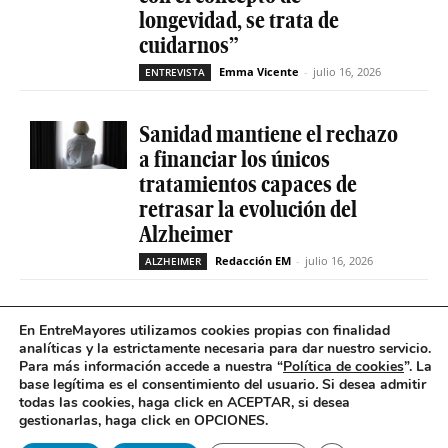
longevidad, se trata de
cuidarnos”
Emma Vicente
-
julio 16, 2026
ENTREVISTA
Sanidad mantiene el rechazo
a financiar los únicos
tratamientos capaces de
retrasar la evolución del
Alzheimer
Redacción EM
-
julio 16, 2026
ALZHEIMER
La geriatría reclama más
En EntreMayores utilizamos cookies propias con finalidad
peso en el sistema sanitario
analíticas y la estrictamente necesaria para dar nuestro servicio.
Para más información accede a nuestra “
Política de cookies
”. La
ante el envejecimiento récord
base legítima es el consentimiento del usuario
.
Si desea admitir
de la población española
todas las cookies, haga click en ACEPTAR, si desea
gestionarlas, haga click en OPCIONES.
Redacción EM
-
julio 16, 2026
GERIATRÍA