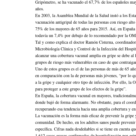
Gripómetro, se ha vacunado el 67,7% de los españoles may
años.
En 2003, la Asamblea Mundial de la Salud instó a los Est
vacunación antigripal de todas las personas con riesgo alto
75% de los mayores de 65 años para 2015. Así, en España l
todavía un 7,4% por debajo de lo recomendado por la OM
Tal y como explica el doctor Ramón Cisterna, coordinador 
Microbiología Clínica y Control de la Infección del Hospi
alcanzar una cobertura vacunal amplia en gripe se debe al h
grupos de riesgo más vulnerables en caso de que contraigan
Uno de estos grupos es el de las personas de más de 65 añ
en comparación con la de personas más jóvenes, “por lo que
a la gripe y cualquier otro tipo de infección. Por ello, l
para proteger a este grupo de los efectos de la gripe”.
En España, la cobertura vacunal en mayores, tradicionalme
donde bajó de forma alarmante. No obstante, para el coord
recuperando esa tendencia hacia una amplia cobertura y e
La vacunación es la forma más eficaz de prevenir la gripe y
comunidad. De hecho, en los adultos sanos puede preveni
específica. Cifras nada desdeñables si se tiene en cuenta 
1.612 casos graves confirmados de hospitalización por grip