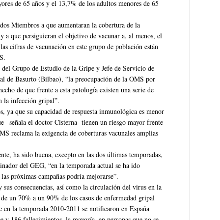
ores de 65 años y el 13,7% de los adultos menores de 65
ados Miembros a que aumentaran la cobertura de la
 y a que persiguieran el objetivo de vacunar a, al menos, el
as cifras de vacunación en este grupo de población están
S.
del Grupo de Estudio de la Gripe y Jefe de Servicio de
tal de Basurto (Bilbao), “la preocupación de la OMS por
echo de que frente a esta patología existen una serie de
 la infección gripal”.
os, ya que su capacidad de respuesta inmunológica es menor
 –señala el doctor Cisterna- tienen un riesgo mayor frente
a OMS reclama la exigencia de coberturas vacunales amplias
nte, ha sido buena, excepto en las dos últimas temporadas,
inador del GEG, “en la temporada actual se ha ido
n las próximas campañas podría mejorarse”.
 sus consecuencias, así como la circulación del virus en la
r de un 70% a un 90% de los casos de enfermedad gripal
que en la temporada 2010-2011 se notificaron en España
e y 186 fallecimientos, la mayoría, en personas que no se