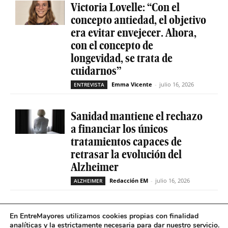
Victoria Lovelle: “Con el
concepto antiedad, el objetivo
era evitar envejecer. Ahora,
con el concepto de
longevidad, se trata de
cuidarnos”
Emma Vicente
-
julio 16, 2026
ENTREVISTA
Sanidad mantiene el rechazo
a financiar los únicos
tratamientos capaces de
retrasar la evolución del
Alzheimer
Redacción EM
-
julio 16, 2026
ALZHEIMER
La geriatría reclama más
En EntreMayores utilizamos cookies propias con finalidad
peso en el sistema sanitario
analíticas y la estrictamente necesaria para dar nuestro servicio.