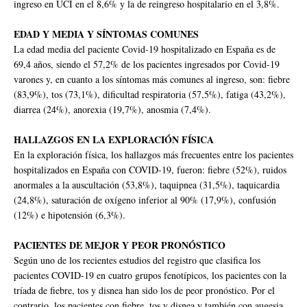
ingreso en UCI en el 8,6% y la de reingreso hospitalario en el 3,8%.
EDAD Y MEDIA Y SÍNTOMAS COMUNES
La edad media del paciente Covid-19 hospitalizado en España es de
69,4 años, siendo el 57,2% de los pacientes ingresados por Covid-19
varones y, en cuanto a los síntomas más comunes al ingreso, son: fiebre
(83,9%), tos (73,1%), dificultad respiratoria (57,5%), fatiga (43,2%),
diarrea (24%), anorexia (19,7%), anosmia (7,4%).
HALLAZGOS EN LA EXPLORACIÓN FÍSICA
En la exploración física, los hallazgos más frecuentes entre los pacientes
hospitalizados en España con COVID-19, fueron: fiebre (52%), ruidos
anormales a la auscultación (53,8%), taquipnea (31,5%), taquicardia
(24,8%), saturación de oxígeno inferior al 90% (17,9%), confusión
(12%) e hipotensión (6,3%).
PACIENTES DE MEJOR Y PEOR PRONÓSTICO
Según uno de los recientes estudios del registro que clasifica los
pacientes COVID-19 en cuatro grupos fenotípicos, los pacientes con la
tríada de fiebre, tos y disnea han sido los de peor pronóstico. Por el
contrario, los pacientes con fiebre, tos y disnea y también con augesia