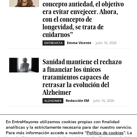
concepto antiedad, el objetivo
era evitar envejecer. Ahora,
con el concepto de
longevidad, se trata de
cuidarnos”
Emma Vicente
-
julio 16, 2026
ENTREVISTA
Sanidad mantiene el rechazo
a financiar los únicos
tratamientos capaces de
retrasar la evolución del
Alzheimer
Redacción EM
-
julio 16, 2026
ALZHEIMER
La geriatría reclama más
En EntreMayores utilizamos cookies propias con finalidad
peso en el sistema sanitario
analíticas y la estrictamente necesaria para dar nuestro servicio.
Para más información accede a nuestra “
Política de cookies
”. La
ante el envejecimiento récord