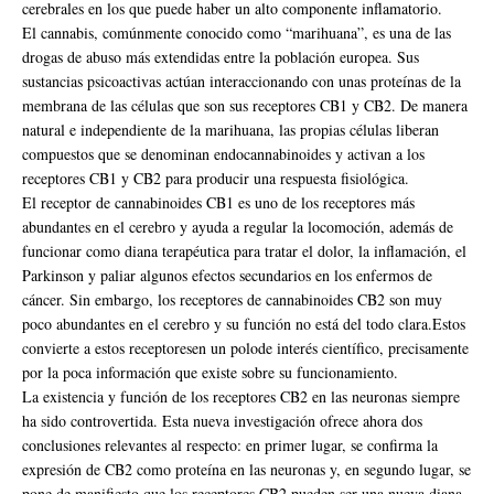
cerebrales en los que puede haber un alto componente inflamatorio.
El cannabis, comúnmente conocido como “marihuana”, es una de las
drogas de abuso más extendidas entre la población europea. Sus
sustancias psicoactivas actúan interaccionando con unas proteínas de la
membrana de las células que son sus receptores CB1 y CB2. De manera
natural e independiente de la marihuana, las propias células liberan
compuestos que se denominan endocannabinoides y activan a los
receptores CB1 y CB2 para producir una respuesta fisiológica.
El receptor de cannabinoides CB1 es uno de los receptores más
abundantes en el cerebro y ayuda a regular la locomoción, además de
funcionar como diana terapéutica para tratar el dolor, la inflamación, el
Parkinson y paliar algunos efectos secundarios en los enfermos de
cáncer. Sin embargo, los receptores de cannabinoides CB2 son muy
poco abundantes en el cerebro y su función no está del todo clara.Estos
convierte a estos receptoresen un polode interés científico, precisamente
por la poca información que existe sobre su funcionamiento.
La existencia y función de los receptores CB2 en las neuronas siempre
ha sido controvertida. Esta nueva investigación ofrece ahora dos
conclusiones relevantes al respecto: en primer lugar, se confirma la
expresión de CB2 como proteína en las neuronas y, en segundo lugar, se
pone de manifiesto que los receptores CB2 pueden ser una nueva diana