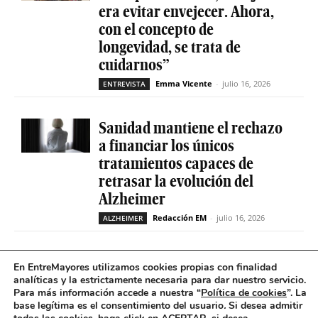
era evitar envejecer. Ahora,
con el concepto de
longevidad, se trata de
cuidarnos”
Emma Vicente
-
julio 16, 2026
ENTREVISTA
Sanidad mantiene el rechazo
a financiar los únicos
tratamientos capaces de
retrasar la evolución del
Alzheimer
Redacción EM
-
julio 16, 2026
ALZHEIMER
La geriatría reclama más
En EntreMayores utilizamos cookies propias con finalidad
peso en el sistema sanitario
analíticas y la estrictamente necesaria para dar nuestro servicio.
Para más información accede a nuestra “
Política de cookies
”. La
ante el envejecimiento récord
base legítima es el consentimiento del usuario
.
Si desea admitir
de la población española