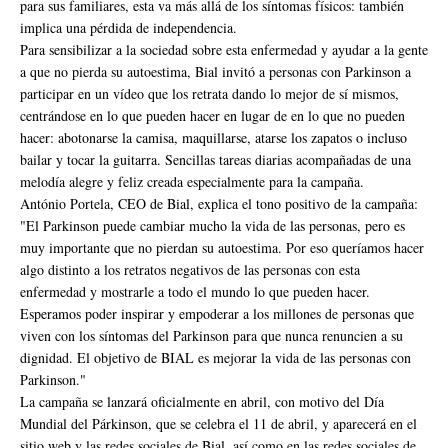
para sus familiares, esta va más allá de los síntomas físicos: también
implica una pérdida de independencia.
Para sensibilizar a la sociedad sobre esta enfermedad y ayudar a la gente
a que no pierda su autoestima, Bial invitó a personas con Parkinson a
participar en un vídeo que los retrata dando lo mejor de sí mismos,
centrándose en lo que pueden hacer en lugar de en lo que no pueden
hacer: abotonarse la camisa, maquillarse, atarse los zapatos o incluso
bailar y tocar la guitarra. Sencillas tareas diarias acompañadas de una
melodía alegre y feliz creada especialmente para la campaña.
António Portela, CEO de Bial, explica el tono positivo de la campaña:
"El Parkinson puede cambiar mucho la vida de las personas, pero es
muy importante que no pierdan su autoestima. Por eso queríamos hacer
algo distinto a los retratos negativos de las personas con esta
enfermedad y mostrarle a todo el mundo lo que pueden hacer.
Esperamos poder inspirar y empoderar a los millones de personas que
viven con los síntomas del Parkinson para que nunca renuncien a su
dignidad. El objetivo de BIAL es mejorar la vida de las personas con
Parkinson."
La campaña se lanzará oficialmente en abril, con motivo del Día
Mundial del Párkinson, que se celebra el 11 de abril, y aparecerá en el
sitio web y las redes sociales de Bial, así como en las redes sociales de