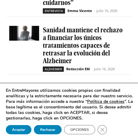
cuidarnos”
Emma Vicente
-
julio 16, 2026
ENTREVISTA
Sanidad mantiene el rechazo
a financiar los únicos
tratamientos capaces de
retrasar la evolución del
Alzheimer
Redacción EM
-
julio 16, 2026
ALZHEIMER
La geriatría reclama más
En EntreMayores utilizamos cookies propias con finalidad
peso en el sistema sanitario
analíticas y la estrictamente necesaria para dar nuestro servicio.
Para más información accede a nuestra “
Política de cookies
”. La
ante el envejecimiento récord
base legítima es el consentimiento del usuario
.
Si desea admitir
de la población española
todas las cookies, haga click en ACEPTAR, si desea
gestionarlas, haga click en OPCIONES.
Redacción EM
-
julio 16, 2026
GERIATRÍA
Cerrar el banner 
Aceptar
Rechazar
OPCIONES