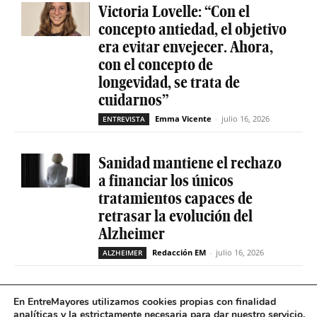
Victoria Lovelle: “Con el
concepto antiedad, el objetivo
era evitar envejecer. Ahora,
con el concepto de
longevidad, se trata de
cuidarnos”
Emma Vicente
-
julio 16, 2026
ENTREVISTA
Sanidad mantiene el rechazo
a financiar los únicos
tratamientos capaces de
retrasar la evolución del
Alzheimer
Redacción EM
-
julio 16, 2026
ALZHEIMER
La geriatría reclama más
En EntreMayores utilizamos cookies propias con finalidad
peso en el sistema sanitario
analíticas y la estrictamente necesaria para dar nuestro servicio.