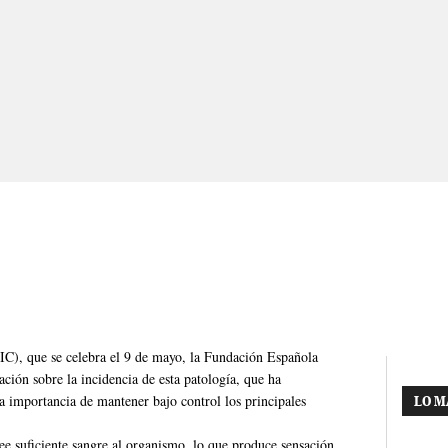
IC), que se celebra el 9 de mayo, la Fundación Española
ción sobre la incidencia de esta patología, que ha
 importancia de mantener bajo control los principales
LO M
 suficiente sangre al organismo, lo que produce sensación