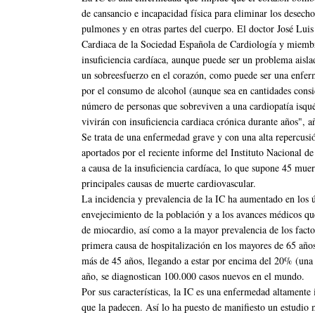
de cansancio e incapacidad física para eliminar los desech
pulmones y en otras partes del cuerpo. El doctor José Luis
Cardiaca de la Sociedad Española de Cardiología y miembr
insuficiencia cardíaca, aunque puede ser un problema ais
un sobreesfuerzo en el corazón, como puede ser una enferm
por el consumo de alcohol (aunque sea en cantidades consi
número de personas que sobreviven a una cardiopatía isq
vivirán con insuficiencia cardiaca crónica durante años", 
Se trata de una enfermedad grave y con una alta repercusió
aportados por el reciente informe del Instituto Nacional d
a causa de la insuficiencia cardíaca, lo que supone 45 muer
principales causas de muerte cardiovascular.
La incidencia y prevalencia de la IC ha aumentado en los ú
envejecimiento de la población y a los avances médicos qu
de miocardio, así como a la mayor prevalencia de los facto
primera causa de hospitalización en los mayores de 65 año
más de 45 años, llegando a estar por encima del 20% (una 
año, se diagnostican 100.000 casos nuevos en el mundo.
Por sus características, la IC es una enfermedad altamente 
que la padecen. Así lo ha puesto de manifiesto un estudio