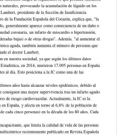
os naturales, provocando la acumulación de líquido en los
 Lambert, presidente de la Sección de Insuficiencia
o de la Fundación Española del Corazón, explica que, "la
lado, generalmente aparece como consecuencia de un daño o
edad coronaria, un infarto de miocardio o hipertensión,
deradas bajas) o de otras drogas". Además, "al aumentar el
uémica aguda, también aumenta el número de personas que
añade el doctor Lambert.
n en nuestra sociedad, ya que según los últimos datos
e Estadística, en 2014, murieron 17.095 personas en España
tes al día. Esto posiciona a la IC como una de las
ltimos años hasta alcanzar niveles epidémicos, debido al
e consiguen una mayor supervivencia tras un infarto agudo
res de riesgo cardiovascular. Actualmente, la IC es la
s en España, y afecta en torno al 6,8% de la población de
de cada cinco personas) en la década de los 80 años. Cada
incapacitante, que limita la calidad de vida de las personas
 multicéntrico recientemente publicado en Revista Española