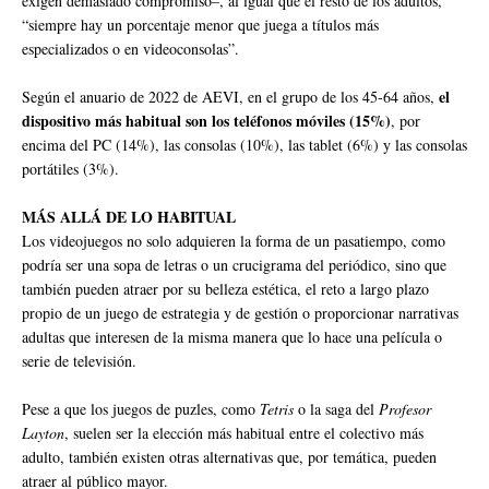
exigen demasiado compromiso–, al igual que el resto de los adultos,
“siempre hay un porcentaje menor que juega a títulos más
especializados o en videoconsolas”.
el
Según el anuario de 2022 de AEVI, en el grupo de los 45-64 años,
dispositivo más habitual son los teléfonos móviles (15%)
, por
encima del PC (14%), las consolas (10%), las tablet (6%) y las consolas
portátiles (3%).
MÁS ALLÁ DE LO HABITUAL
Los videojuegos no solo adquieren la forma de un pasatiempo, como
podría ser una sopa de letras o un crucigrama del periódico, sino que
también pueden atraer por su belleza estética, el reto a largo plazo
propio de un juego de estrategia y de gestión o proporcionar narrativas
adultas que interesen de la misma manera que lo hace una película o
serie de televisión.
Pese a que los juegos de puzles, como
Tetris
o la saga del
Profesor
Layton
, suelen ser la elección más habitual entre el colectivo más
adulto, también existen otras alternativas que, por temática, pueden
atraer al público mayor.