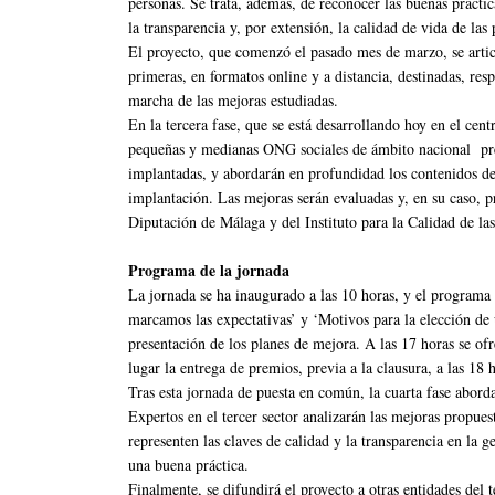
personas. Se trata, además, de reconocer las buenas práctic
la transparencia y, por extensión, la calidad de vida de las
El proyecto, que comenzó el pasado mes de marzo, se articu
primeras, en formatos online y a distancia, destinadas, res
marcha de las mejoras estudiadas.
En la tercera fase, que se está desarrollando hoy en el cen
pequeñas y medianas ONG sociales de ámbito nacional pres
implantadas, y abordarán en profundidad los contenidos de l
implantación. Las mejoras serán evaluadas y, en su caso, 
Diputación de Málaga y del Instituto para la Calidad de
Programa de la jornada
La jornada se ha inaugurado a las 10 horas, y el program
marcamos las expectativas’ y ‘Motivos para la elección de 
presentación de los planes de mejora. A las 17 horas se ofr
lugar la entrega de premios, previa a la clausura, a las 18 
Tras esta jornada de puesta en común, la cuarta fase abord
Expertos en el tercer sector analizarán las mejoras propues
representen las claves de calidad y la transparencia en la 
una buena práctica.
Finalmente, se difundirá el proyecto a otras entidades del 