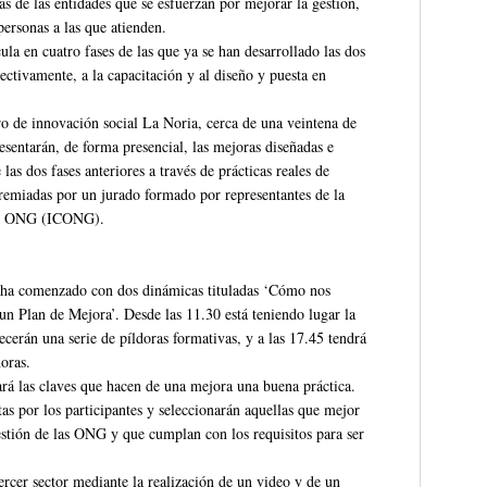
as de las entidades que se esfuerzan por mejorar la gestión,
 personas a las que atienden.
la en cuatro fases de las que ya se han desarrollado las dos
pectivamente, a la capacitación y al diseño y puesta en
tro de innovación social La Noria, cerca de una veintena de
entarán, de forma presencial, las mejoras diseñadas e
as dos fases anteriores a través de prácticas reales de
premiadas por un jurado formado por representantes de la
 las ONG (ICONG).
a ha comenzado con dos dinámicas tituladas ‘Cómo nos
un Plan de Mejora’. Desde las 11.30 está teniendo lugar la
ecerán una serie de píldoras formativas, y a las 17.45 tendrá
horas.
ará las claves que hacen de una mejora una buena práctica.
tas por los participantes y seleccionarán aquellas que mejor
gestión de las ONG y que cumplan con los requisitos para ser
tercer sector mediante la realización de un video y de un