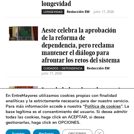
longevidad
Redacción EM
-
julio 17, 2026
LONGEVIDAD
Aeste celebra la aprobación
de la reforma de
dependencia, pero reclama
mantener el diálogo para
afrontar los retos del sistema
Redacción EM
-
CUIDADOS / DEPENDENCIA
julio 17, 2026
La soledad no deseada es casi
En EntreMayores utilizamos cookies propias con finalidad
cinco veces superior entre
analíticas y la estrictamente necesaria para dar nuestro servicio.
personas que tienen
Para más información accede a nuestra “
Política de cookies
”. La
problemas de salud mental
base legítima es el consentimiento del usuario
.
Si desea admitir
todas las cookies, haga click en ACEPTAR, si desea
Redacción EM
-
SOLEDAD NO DESEADA
gestionarlas, haga click en OPCIONES.
julio 16, 2026
Cerrar el banner 
Aceptar
Rechazar
OPCIONES