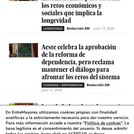
los retos económicos y
sociales que implica la
longevidad
Redacción EM
-
julio 17, 2026
LONGEVIDAD
Aeste celebra la aprobación
de la reforma de
dependencia, pero reclama
mantener el diálogo para
afrontar los retos del sistema
Redacción EM
-
CUIDADOS / DEPENDENCIA
julio 17, 2026
La soledad no deseada es casi
En EntreMayores utilizamos cookies propias con finalidad
cinco veces superior entre
analíticas y la estrictamente necesaria para dar nuestro servicio.
personas que tienen
Para más información accede a nuestra “
Política de cookies
”. La
problemas de salud mental
base legítima es el consentimiento del usuario
.
Si desea admitir
todas las cookies, haga click en ACEPTAR, si desea