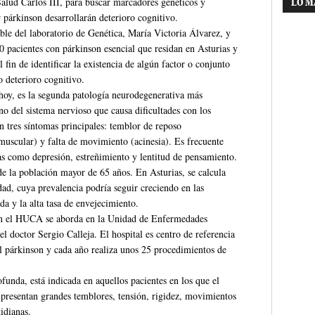
Salud Carlos III, para buscar marcadores genéticos y
LO M
r párkinson desarrollarán deterioro cognitivo.
able del laboratorio de Genética, María Victoria Álvarez, y
0 pacientes con párkinson esencial que residan en Asturias y
 fin de identificar la existencia de algún factor o conjunto
o deterioro cognitivo.
hoy, es la segunda patología neurodegenerativa más
rno del sistema nervioso que causa dificultades con los
n tres síntomas principales: temblor de reposo
uscular) y falta de movimiento (acinesia). Es frecuente
as como depresión, estreñimiento y lentitud de pensamiento.
e la población mayor de 65 años. En Asturias, se calcula
ad, cuya prevalencia podría seguir creciendo en las
a y la alta tasa de envejecimiento.
en el HUCA se aborda en la Unidad de Enfermedades
l doctor Sergio Calleja. El hospital es centro de referencia
el párkinson y cada año realiza unos 25 procedimientos de
funda, está indicada en aquellos pacientes en los que el
presentan grandes temblores, tensión, rigidez, movimientos
tidianas.