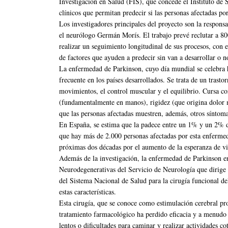
Investigación en Salud (FIS), que concede el Instituto de 
clínicos que permitan predecir si las personas afectadas po
Los investigadores principales del proyecto son la respons
el neurólogo Germán Morís. El trabajo prevé reclutar a 80
realizar un seguimiento longitudinal de sus procesos, con el
de factores que ayuden a predecir sin van a desarrollar o n
La enfermedad de Parkinson, cuyo día mundial se celebra 
frecuente en los países desarrollados. Se trata de un trasto
movimientos, el control muscular y el equilibrio. Cursa co
(fundamentalmente en manos), rigidez (que origina dolor m
que las personas afectadas muestren, además, otros síntom
En España, se estima que la padece entre un 1% y un 2% d
que hay más de 2.000 personas afectadas por esta enfermed
próximas dos décadas por el aumento de la esperanza de vid
Además de la investigación, la enfermedad de Parkinson 
Neurodegenerativas del Servicio de Neurología que dirige e
del Sistema Nacional de Salud para la cirugía funcional d
estas características.
Esta cirugía, que se conoce como estimulación cerebral pro
tratamiento farmacológico ha perdido eficacia y a menudo 
lentos o dificultades para caminar y realizar actividades co