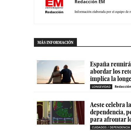
Redacción EM
Información elaborada por el equipo de r
MÁS INFORMACIÓN
España reunirá 
abordar los ret
implica la long
Redacció
LONGEVIDAD
Aeste celebra l
dependencia, p
para afrontar l
CUIDADOS / DEPENDENCIA