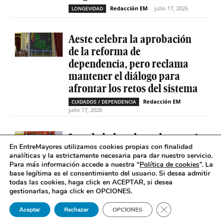
Redacción EM
-
julio 17, 2026
LONGEVIDAD
Aeste celebra la aprobación
de la reforma de
dependencia, pero reclama
mantener el diálogo para
afrontar los retos del sistema
Redacción EM
-
CUIDADOS / DEPENDENCIA
julio 17, 2026
La soledad no deseada es casi
En EntreMayores utilizamos cookies propias con finalidad
cinco veces superior entre
analíticas y la estrictamente necesaria para dar nuestro servicio.
personas que tienen
Para más información accede a nuestra “
Política de cookies
”. La
problemas de salud mental
base legítima es el consentimiento del usuario
.
Si desea admitir
todas las cookies, haga click en ACEPTAR, si desea
Redacción EM
-
SOLEDAD NO DESEADA
gestionarlas, haga click en OPCIONES.
julio 16, 2026
Cerrar el banner 
Aceptar
Rechazar
OPCIONES