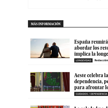
MÁS INFORMACIÓN
España reunirá 
abordar los ret
implica la long
Redacció
LONGEVIDAD
Aeste celebra l
dependencia, p
para afrontar l
CUIDADOS / DEPENDENCIA