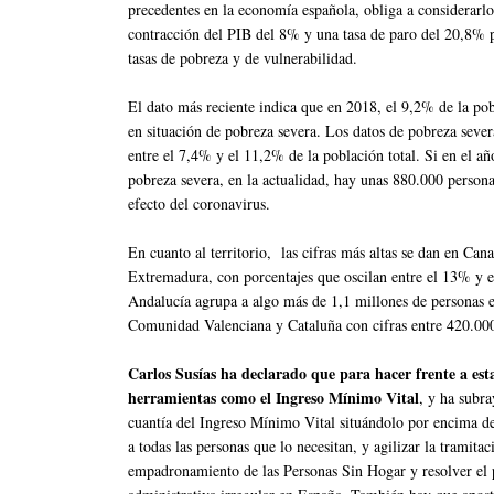
precedentes en la economía española, obliga a considerar
contracción del PIB del 8% y una tasa de paro del 20,8% pa
tasas de pobreza y de vulnerabilidad.
El dato más reciente indica que en 2018, el 9,2% de la pob
en situación de pobreza severa. Los datos de pobreza sever
entre el 7,4% y el 11,2% de la población total. Si en el a
pobreza severa, en la actualidad, hay unas 880.000 personas
efecto del coronavirus.
En cuanto al territorio, las cifras más altas se dan en Ca
Extremadura, con porcentajes que oscilan entre el 13% y e
Andalucía agrupa a algo más de 1,1 millones de personas 
Comunidad Valenciana y Cataluña con cifras entre 420.00
Carlos Susías ha declarado que para hacer frente a est
herramientas como el Ingreso Mínimo Vital
, y ha subr
cuantía del Ingreso Mínimo Vital situándolo por encima de
a todas las personas que lo necesitan, y agilizar la tramit
empadronamiento de las Personas Sin Hogar y resolver el p