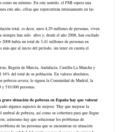
los como un mínimo. En este sentido, el FMI espera una
ra este año, cifras que repercutirán intensamente en las
lación total, es decir, unos 4,29 millones de personas, viven
a siempre han sido altos y, desde el año 2008, han oscilado
ño 2008 había un total de 3,41 millones de personas en
 más que al inicio del período, sin tener en cuenta el
narias, Región de Murcia, Andalucía, Castilla-La Mancha y
l 16% del total de su población. En valores absolutos,
en pobreza severa; le siguen la Comunidad de Madrid, la
0 y 510.000 personas.
a grave situación de pobreza en España hay que valorar
ayado algunos aspectos de mejora: 'Hay que mejorar la
l umbral de pobreza, así como su cobertura para que llegue
ación; asimismo hay que solucionar los problemas de
roblema de las personas que se encuentran en situación