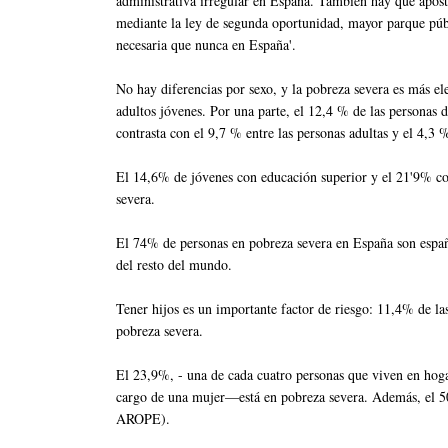
administrativa irregular en España. También hay que aposta
mediante la ley de segunda oportunidad, mayor parque púb
necesaria que nunca en España'.
No hay diferencias por sexo, y la pobreza severa es más el
adultos jóvenes. Por una parte, el 12,4 % de las personas 
contrasta con el 9,7 % entre las personas adultas y el 4,3 
El 14,6% de jóvenes con educación superior y el 21'9% co
severa.
El 74% de personas en pobreza severa en España son espa
del resto del mundo.
Tener hijos es un importante factor de riesgo: 11,4% de l
pobreza severa.
El 23,9%, - una de cada cuatro personas que viven en ho
cargo de una mujer—está en pobreza severa. Además, el 50%
AROPE).