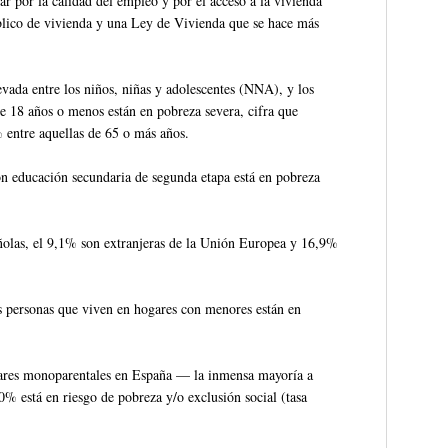
r por la calidad del empleo y por el acceso a la vivienda
lico de vivienda y una Ley de Vivienda que se hace más
evada entre los niños, niñas y adolescentes (NNA), y los
de 18 años o menos están en pobreza severa, cifra que
% entre aquellas de 65 o más años.
n educación secundaria de segunda etapa está en pobreza
ñolas, el 9,1% son extranjeras de la Unión Europea y 16,9%
as personas que viven en hogares con menores están en
gares monoparentales en España — la inmensa mayoría a
 está en riesgo de pobreza y/o exclusión social (tasa