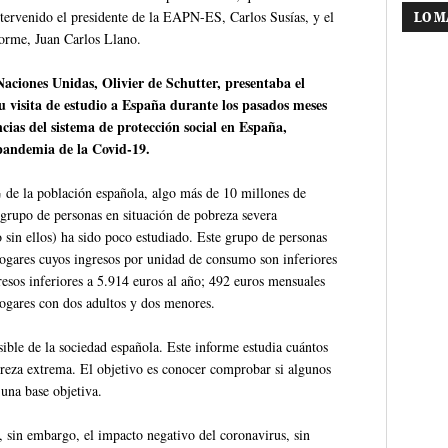
ntervenido el presidente de la EAPN-ES, Carlos Susías, y el
LO M
orme, Juan Carlos Llano.
ciones Unidas, Olivier de Schutter, presentaba el
su visita de estudio a España durante los pasados meses
cias del sistema de protección social en España,
 pandemia de la Covid-19.
% de la población española, algo más de 10 millones de
bgrupo de personas en situación de pobreza severa
o sin ellos) ha sido poco estudiado. Este grupo de personas
hogares cuyos ingresos por unidad de consumo son inferiores
resos inferiores a 5.914 euros al año; 492 euros mensuales
ogares con dos adultos y dos menores.
sible de la sociedad española. Este informe estudia cuántos
reza extrema. El objetivo es conocer comprobar si algunos
una base objetiva.
, sin embargo, el impacto negativo del coronavirus, sin