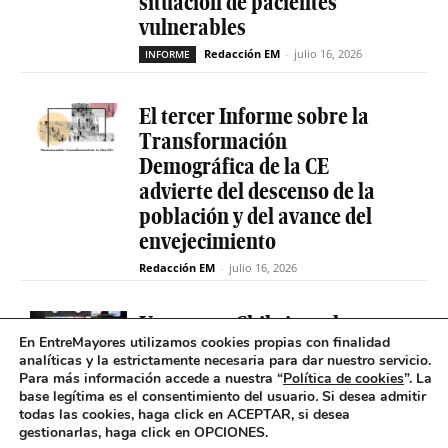
situación de pacientes
vulnerables
Redacción EM
-
julio 16, 2026
INFORME
El tercer Informe sobre la
Transformación
Demográfica de la CE
advierte del descenso de la
población y del avance del
envejecimiento
Redacción EM
-
julio 16, 2026
Uruguay y Chile impulsan un
En EntreMayores utilizamos cookies propias con finalidad
proyecto conjunto para
analíticas y la estrictamente necesaria para dar nuestro servicio.
reducir la brecha digital de
Para más información accede a nuestra “
Política de cookies
”. La
las personas mayores
base legítima es el consentimiento del usuario
.
Si desea admitir
todas las cookies, haga click en ACEPTAR, si desea
Redacción EM
-
INCLUSIÓN DIGITAL
gestionarlas, haga click en OPCIONES.
julio 14, 2026