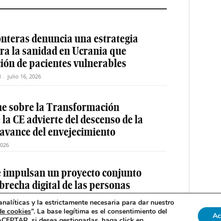
nteras denuncia una estrategia
ra la sanidad en Ucrania que
ción de pacientes vulnerables
M
-
julio 16, 2026
me sobre la Transformación
la CE advierte del descenso de la
 avance del envejecimiento
2026
e impulsan un proyecto conjunto
 brecha digital de las personas
nalíticas y la estrictamente necesaria para dar nuestro
de cookies
”. La base legítima es el consentimiento del
acción EM
-
julio 14, 2026
Ac
 ACEPTAR, si desea gestionarlas, haga click en