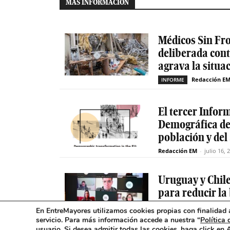
MÁS INFORMACIÓN
Médicos Sin Fro
deliberada cont
agrava la situa
Redacción E
INFORME
El tercer Infor
Demográfica de 
población y del
Redacción EM
-
julio 16, 
Uruguay y Chil
para reducir la
mayores
En EntreMayores utilizamos cookies propias con finalidad a
servicio. Para más información accede a nuestra “
Política 
Red
INCLUSIÓN DIGITAL
usuario
.
Si desea admitir todas las cookies, haga click en