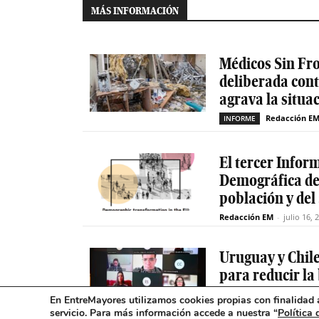
MÁS INFORMACIÓN
Médicos Sin Fro
deliberada cont
agrava la situa
Redacción E
INFORME
El tercer Infor
Demográfica de 
población y del
Redacción EM
-
julio 16, 
Uruguay y Chil
para reducir la
mayores
En EntreMayores utilizamos cookies propias con finalidad a
servicio. Para más información accede a nuestra “
Política 
Red
INCLUSIÓN DIGITAL