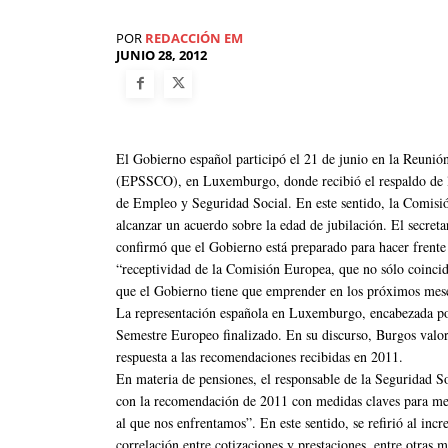
POR
REDACCIÓN EM
JUNIO 28, 2012
El Gobierno español participó el 21 de junio en la Reuni
(EPSSCO), en Luxemburgo, donde recibió el respaldo de l
de Empleo y Seguridad Social. En este sentido, la Comisi
alcanzar un acuerdo sobre la edad de jubilación. El secret
confirmó que el Gobierno está preparado para hacer frente a
“receptividad de la Comisión Europea, que no sólo coincide
que el Gobierno tiene que emprender en los próximos meses
La representación española en Luxemburgo, encabezada po
Semestre Europeo finalizado. En su discurso, Burgos valor
respuesta a las recomendaciones recibidas en 2011.
En materia de pensiones, el responsable de la Seguridad 
con la recomendación de 2011 con medidas claves para mejo
al que nos enfrentamos”. En este sentido, se refirió al incr
correlación entre cotizaciones y prestaciones, entre otras