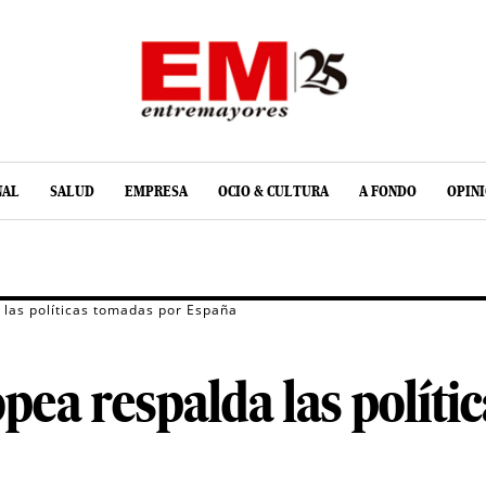
NAL
SALUD
EMPRESA
OCIO & CULTURA
A FONDO
OPIN
 las políticas tomadas por España
ea respalda las políti