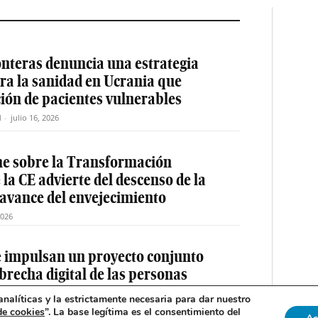
nteras denuncia una estrategia
ra la sanidad en Ucrania que
ción de pacientes vulnerables
M
-
julio 16, 2026
me sobre la Transformación
la CE advierte del descenso de la
 avance del envejecimiento
2026
e impulsan un proyecto conjunto
 brecha digital de las personas
nalíticas y la estrictamente necesaria para dar nuestro
de cookies
”. La base legítima es el consentimiento del
acción EM
-
julio 14, 2026