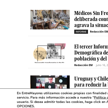
Médicos Sin Fro
deliberada cont
agrava la situa
Redacción E
INFORME
El tercer Infor
Demográfica de 
población y del
Redacción EM
-
julio 16, 
Uruguay y Chil
para reducir la
mayores
En EntreMayores utilizamos cookies propias con finalidad a
Red
servicio. Para más información accede a nuestra “
Política 
INCLUSIÓN DIGITAL
usuario
.
Si desea admitir todas las cookies, haga click en
OPCIONES.