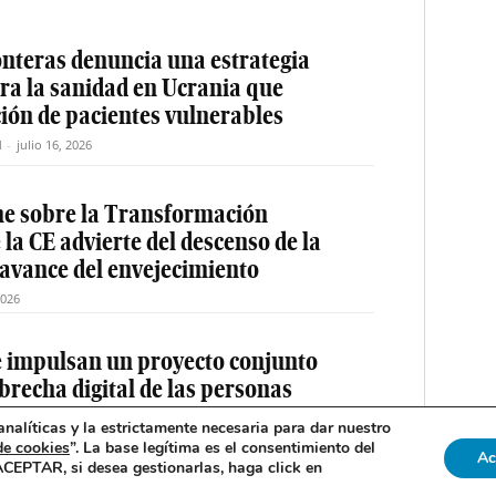
nteras denuncia una estrategia
ra la sanidad en Ucrania que
ción de pacientes vulnerables
M
-
julio 16, 2026
me sobre la Transformación
la CE advierte del descenso de la
 avance del envejecimiento
2026
e impulsan un proyecto conjunto
 brecha digital de las personas
nalíticas y la estrictamente necesaria para dar nuestro
acción EM
-
julio 14, 2026
de cookies
”. La base legítima es el consentimiento del
Ac
 ACEPTAR, si desea gestionarlas, haga click en