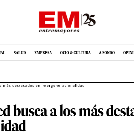
NAL
SALUD
EMPRESA
OCIO & CULTURA
A FONDO
OPIN
os más destacados en intergeneracionalidad
d busca a los más dest
lidad