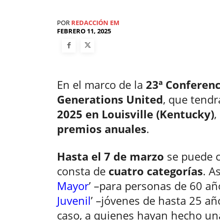
POR
REDACCIÓN EM
FEBRERO 11, 2025
En el marco de la
23ª Conferenc
Generations United
, que tendr
2025 en Louisville (Kentucky)
,
premios anuales
.
Hasta el 7 de marzo
se puede c
consta de
cuatro categorías
. A
Mayor
’ –para personas de 60 año
Juvenil
’ –jóvenes de hasta 25 añ
caso, a quienes hayan hecho un