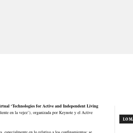
irtual ‘Technologies for Active and Independent Living
iente en la vejez’), organizada por Keynote y el Active
LO M
s, especialmente en lo relativo a los confinamientos; se