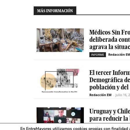
MÁS INFORMACIÓN
Médicos Sin Fro
deliberada cont
agrava la situa
Redacción E
INFORME
El tercer Infor
Demográfica de 
población y del
Redacción EM
-
julio 16, 
Uruguay y Chil
para reducir la
mayores
En EntreMayores utilizamos cookies propias con finalidad a