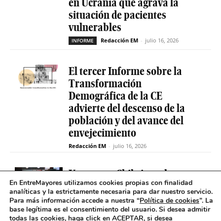
en Ucrania que agrava la
situación de pacientes
vulnerables
Redacción EM
-
julio 16, 2026
INFORME
El tercer Informe sobre la
Transformación
Demográfica de la CE
advierte del descenso de la
población y del avance del
envejecimiento
Redacción EM
-
julio 16, 2026
Uruguay y Chile impulsan un
En EntreMayores utilizamos cookies propias con finalidad
proyecto conjunto para
analíticas y la estrictamente necesaria para dar nuestro servicio.
reducir la brecha digital de
Para más información accede a nuestra “
Política de cookies
”. La
las personas mayores
base legítima es el consentimiento del usuario
.
Si desea admitir
todas las cookies, haga click en ACEPTAR, si desea