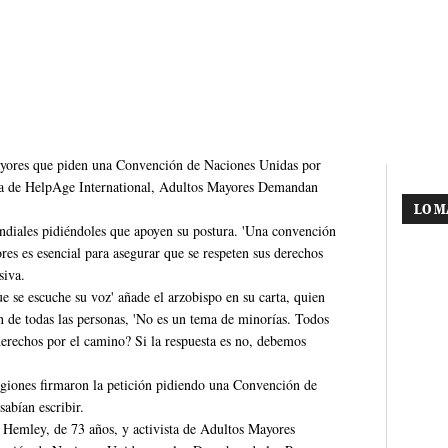
mayores que piden una Convención de Naciones Unidas por
ña de HelpAge International, Adultos Mayores Demandan
LO M
undiales pidiéndoles que apoyen su postura. 'Una convención
es es esencial para asegurar que se respeten sus derechos
siva.
e se escuche su voz' añade el arzobispo en su carta, quien
ón de todas las personas, 'No es un tema de minorías. Todos
erechos por el camino? Si la respuesta es no, debemos
egiones firmaron la petición pidiendo una Convención de
abían escribir.
 Hemley, de 73 años, y activista de Adultos Mayores