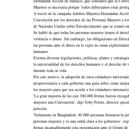
Demandan Acción de Jamaica, que considera que la Conven
Mayores es necesaria porque 'todos deberíamos estar proteg
A través de la campaña Adultos Mayores Demandan Acción 
Convención por los derechos de las Personas Mayores a los
de Naciones Unidas sobre Envejecimiento que se reunió e
Se habló de que todas las personas mayores tienen el derec
violencia o abuso. Sin embargo, las obligaciones en Dere
las personas ante el abuso en la vejez no están explícitamen
humanos.
Existen diversas legislaciones, políticas, planes y estrateg
la universalidad de los derechos humanos y el derecho de 
durante toda su vida.
Por este motivo, la adopción de estos estándares universa
proporcionaría a cada gobierno una guía sobre cómo mejorar
los mayores para que sea acorde a los estándares internac
'La gran mayoría de las casi 300.000 firmas fueron recogi
mayores una Convención', dijo Toby Porter, director ejecut
petición.
'Solamente en Bangladesh, 40.000 personas firmaron la pet
personas mayores y es una señal clara a los gobiernos', exp
firmas incansablemente esta presentación ante el Grupo de