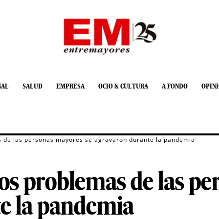
NAL
SALUD
EMPRESA
OCIO & CULTURA
A FONDO
OPIN
 de las personas mayores se agravaron durante la pandemia
os problemas de las pe
e la pandemia