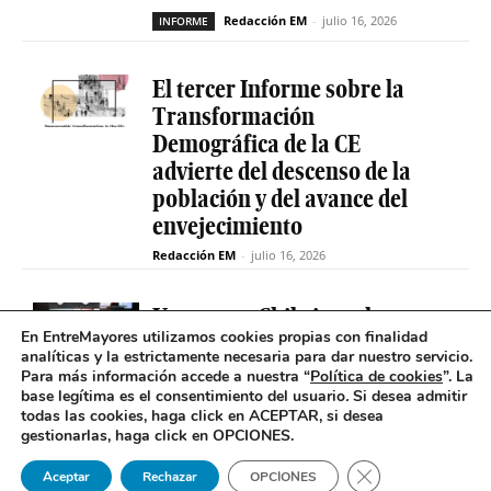
Redacción EM
-
julio 16, 2026
INFORME
El tercer Informe sobre la
Transformación
Demográfica de la CE
advierte del descenso de la
población y del avance del
envejecimiento
Redacción EM
-
julio 16, 2026
Uruguay y Chile impulsan un
En EntreMayores utilizamos cookies propias con finalidad
proyecto conjunto para
analíticas y la estrictamente necesaria para dar nuestro servicio.
reducir la brecha digital de
Para más información accede a nuestra “
Política de cookies
”. La
las personas mayores
base legítima es el consentimiento del usuario
.
Si desea admitir
todas las cookies, haga click en ACEPTAR, si desea
Redacción EM
-
INCLUSIÓN DIGITAL
gestionarlas, haga click en OPCIONES.
julio 14, 2026
Cerrar el banner 
Aceptar
Rechazar
OPCIONES