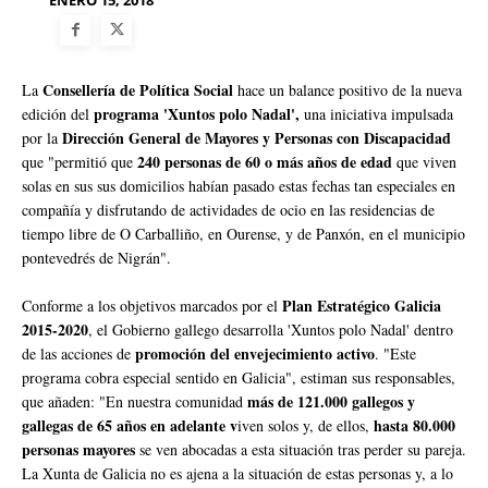
ENERO 15, 2018
Consellería de Política Social
La
hace un balance positivo de la nueva
programa 'Xuntos polo Nadal',
edición del
una iniciativa impulsada
Dirección General de Mayores y Personas con Discapacidad
por la
240 personas de 60 o más años de edad
que "permitió que
que viven
solas en sus sus domicilios habían pasado estas fechas tan especiales en
compañía y disfrutando de actividades de ocio en las residencias de
tiempo libre de O Carballiño, en Ourense, y de Panxón, en el municipio
pontevedrés de Nigrán".
Plan Estratégico Galicia
Conforme a los objetivos marcados por el
2015-2020
, el Gobierno gallego desarrolla 'Xuntos polo Nadal' dentro
promoción del envejecimiento activo
de las acciones de
. "Este
programa cobra especial sentido en Galicia", estiman sus responsables,
más de 121.000 gallegos y
que añaden: "En nuestra comunidad
gallegas de 65 años en adelante v
hasta 80.000
iven solos y, de ellos,
personas mayores
se ven abocadas a esta situación tras perder su pareja.
La Xunta de Galicia no es ajena a la situación de estas personas y, a lo