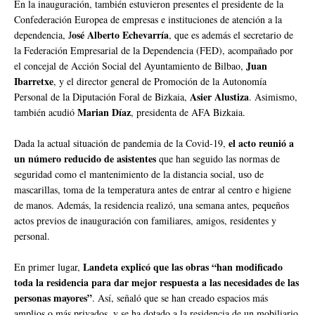
En la inauguración, también estuvieron presentes el presidente de la
Confederación Europea de empresas e instituciones de atención a la
osé Alberto Echevarría
dependencia, J
, que es además el secretario de
la Federación Empresarial de la Dependencia (FED), acompañado por
Juan
el concejal de Acción Social del Ayuntamiento de Bilbao,
Ibarretxe
, y el director general de Promoción de la Autonomía
Asier Alustiza
Personal de la Diputación Foral de Bizkaia,
. Asimismo,
Marian Díaz
también acudió
, presidenta de AFA Bizkaia.
el acto reunió a
Dada la actual situación de pandemia de la Covid-19,
un número reducido de asistentes
que han seguido las normas de
seguridad como el mantenimiento de la distancia social, uso de
mascarillas, toma de la temperatura antes de entrar al centro e higiene
de manos. Además, la residencia realizó, una semana antes, pequeños
actos previos de inauguración con familiares, amigos, residentes y
personal.
Landeta explicó que las obras “han modificado
En primer lugar,
toda la residencia para dar mejor respuesta a las necesidades de las
personas mayores”
. Así, señaló que se han creado espacios más
amplios o más privados, y se ha dotado a la residencia de un mobiliario