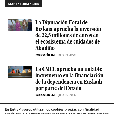
MÁS INFORMACIÓN
La Diputación Foral de
Bizkaia aprueba la inversión
de 22,5 millones de euros en
el ecosistema de cuidados de
Abadiño
Redacción EM
-
julio 16, 2026
La CMCE aprueba un notable
incremento en la financiación
de la dependencia en Euskadi
por parte del Estado
Redacción EM
-
julio 16, 2026
El servicio de teleasistencia
En EntreMayores utilizamos cookies propias con finalidad