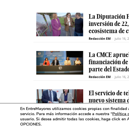
La Diputación F
inversión de 22,
ecosistema de 
Redacción EM
-
julio 16, 
La CMCE aprueb
financiación de
parte del Estad
Redacción EM
-
julio 16, 
El servicio de 
nuevo sistema d
excepcionales
En EntreMayores utilizamos cookies propias con finalidad a
servicio. Para más información accede a nuestra “
Política 
Redacción EM
-
julio 15, 
usuario
.
Si desea admitir todas las cookies, haga click en
OPCIONES.