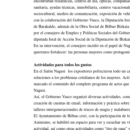
encontraban residencias, centros de día, ópticas, compañías
sanitaria, ayudas técnicas, inmobiliaria, centros vacacional
sociocultural, medios de comunicación, exposición de vehíc
con la colaboración del Gobierno Vasco, la Diputación for
de Barakaldo, además de la Obra Social de Bilbao Bizkaia K
por el consejero de Empleo y Políticas Sociales del Gobi
diputada foral de Acción Social de la Diputación de Bizkai
En su intervención, el consejero incidió en el papel de Na
queremos fortalecer: las personas mayores como protagonist
Actividades para todos los gustos
En el Salón Nagusi los expositores pofrecieron todo un car
soluciones a los problemas cotidianos de los mayores. Acti
marcado el contenido del completo programa de actos que se
Nagusi.
Así, el Gobierno Vasco organizó diversas actividades, como 
creación de cuentas de email, información y práctica sobre t
talleres intergeneracionales de trucos de magia y malabares
El Ayuntamiento de Bilbao creó, con la participación de los 
Asimismo, se habilitó un espacio para ver y escuchar un vi
actividad, así como otras actividades como “tiro de rana” y