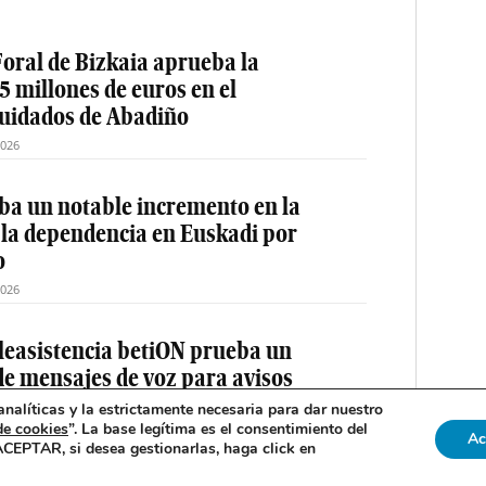
oral de Bizkaia aprueba la
5 millones de euros en el
cuidados de Abadiño
2026
a un notable incremento en la
 la dependencia en Euskadi por
o
2026
teleasistencia betiON prueba un
e mensajes de voz para avisos
nalíticas y la estrictamente necesaria para dar nuestro
de cookies
”. La base legítima es el consentimiento del
2026
Ac
 ACEPTAR, si desea gestionarlas, haga click en