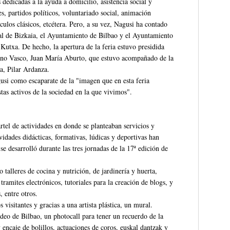
 dedicadas a la ayuda a domicilio, asistencia social y
es, partidos políticos, voluntariado social, animación
ulos clásicos, etcétera. Pero, a su vez, Nagusi ha contado
al de Bizkaia, el Ayuntamiento de Bilbao y el Ayuntamiento
utxa. De hecho, la apertura de la feria estuvo presidida
erno Vasco, Juan María Aburto, que estuvo acompañado de la
a, Pilar Ardanza.
gusi como escaparate de la "imagen que en esta feria
as activos de la sociedad en la que vivimos".
tel de actividades en donde se planteaban servicios y
vidades didácticas, formativas, lúdicas y deportivas han
 desarrolló durante las tres jornadas de la 17ª edición de
talleres de cocina y nutrición, de jardinería y huerta,
ramites electrónicos, tutoriales para la creación de blogs, y
, entre otros.
visitantes y gracias a una artista plástica, un mural.
deo de Bilbao, un photocall para tener un recuerdo de la
 encaje de bolillos, actuaciones de coros, euskal dantzak y