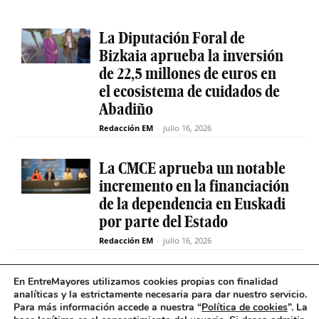
La Diputación Foral de
Bizkaia aprueba la inversión
de 22,5 millones de euros en
el ecosistema de cuidados de
Abadiño
Redacción EM
-
julio 16, 2026
La CMCE aprueba un notable
incremento en la financiación
de la dependencia en Euskadi
por parte del Estado
Redacción EM
-
julio 16, 2026
El servicio de teleasistencia
En EntreMayores utilizamos cookies propias con finalidad
analíticas y la estrictamente necesaria para dar nuestro servicio.
betiON prueba un nuevo
Para más información accede a nuestra “
Política de cookies
”. La
sistema de mensajes de voz