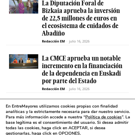
La Diputación Foral de
Bizkaia aprueba la inversión
de 22,5 millones de euros en
el ecosistema de cuidados de
Abadiño
Redacción EM
-
julio 16, 2026
La CMCE aprueba un notable
incremento en la financiación
de la dependencia en Euskadi
por parte del Estado
Redacción EM
-
julio 16, 2026
El servicio de teleasistencia
En EntreMayores utilizamos cookies propias con finalidad
analíticas y la estrictamente necesaria para dar nuestro servicio.
betiON prueba un nuevo
Para más información accede a nuestra “
Política de cookies
”. La
sistema de mensajes de voz
base legítima es el consentimiento del usuario
.
Si desea admitir
para avisos excepcionales
todas las cookies, haga click en ACEPTAR, si desea
gestionarlas, haga click en OPCIONES.